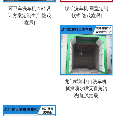
环卫车洗车机-1V1设
煤矿洗车机-重型定制
计方案定制生产[隆茂
款式[隆茂鑫晟]
鑫晟]
龙门式卸料口洗车机-
摇摆喷水嘴无盲角清
洗[隆茂鑫晟]