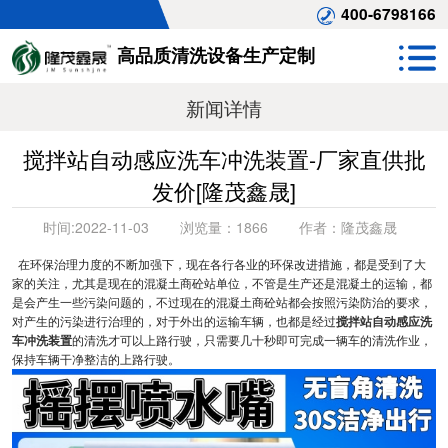
400-6798166
高品质清洗设备生产定制
新闻详情
搅拌站自动感应洗车冲洗装置-厂家直供批
发价[隆茂鑫晟]
时间:
2022-11-03
浏览量：
1866
作者：
隆茂鑫晟
在环保治理力度的不断加强下，现在各行各业的环保改进措施，都是受到了大
家的关注，尤其是现在的混凝土商砼站单位，不管是生产还是混凝土的运输，都
是会产生一些污染问题的，不过现在的混凝土商砼站都会按照污染防治的要求，
对产生的污染进行治理的，对于外出的运输车辆，也都是经过
搅拌站自动感应洗
车冲洗装置
的清洗才可以上路行驶，只需要几十秒即可完成一辆车的清洗作业，
保持车辆干净整洁的上路行驶。