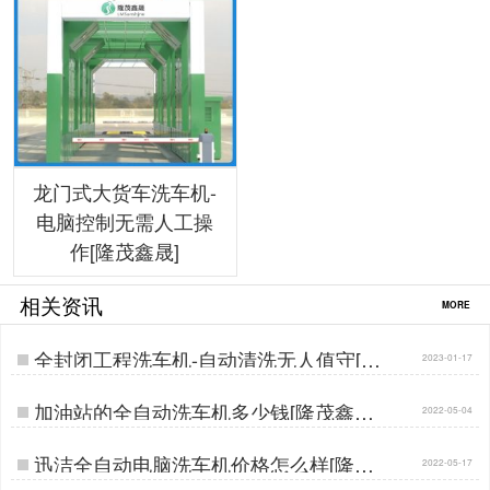
龙门式大货车洗车机-
电脑控制无需人工操
作[隆茂鑫晟]
相关资讯
MORE
全封闭工程洗车机-自动清洗无人值守[隆
2023-01-17
茂鑫晟]…
加油站的全自动洗车机多少钱[隆茂鑫晟]
2022-05-04
…
迅洁全自动电脑洗车机价格怎么样[隆茂
2022-05-17
鑫晟]…