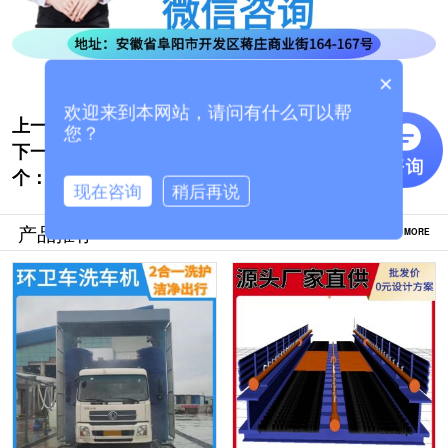
×
欢迎来到本网站，请问有什么可以帮
上一个:
龙门式工程洗车机厂家-全国批发价更实惠
您？
下一
[隆茂鑫晟]
货车自动洗车机哪个厂家好[隆茂鑫晟]
个：
现在咨询
稍后再说
产品推荐
MORE