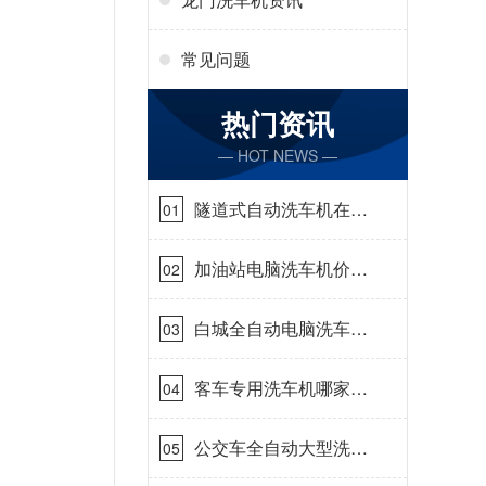
常见问题
热门资讯
— HOT NEWS —
隧道式自动洗车机在哪
01
里购买[隆茂鑫晟]
加油站电脑洗车机价格
02
怎么样[隆茂鑫晟]
白城全自动电脑洗车
03
机-ADV防冻冬季正常
使用[隆茂鑫晟]
客车专用洗车机哪家的
04
好[隆茂鑫晟]
公交车全自动大型洗车
05
机什么价钱[隆茂鑫晟]