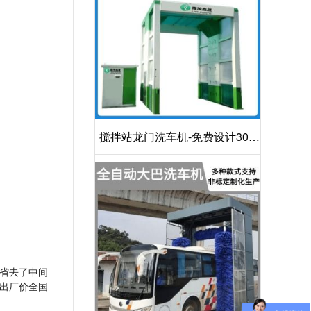
搅拌站龙门洗车机-免费设计30S
洁净方案[隆茂鑫晟]
省去了中间
出厂价全国