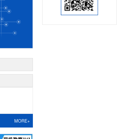
MORE+