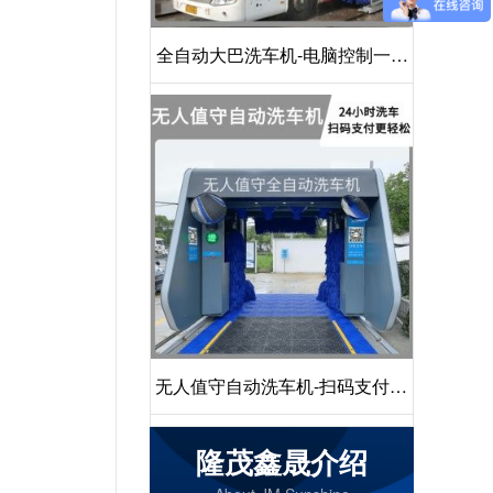
全自动大巴洗车机-电脑控制一键
启动清洗[隆茂鑫晟]
无人值守自动洗车机-扫码支付24
小时不停机洗车[隆茂鑫晟]
隆茂鑫晟介绍