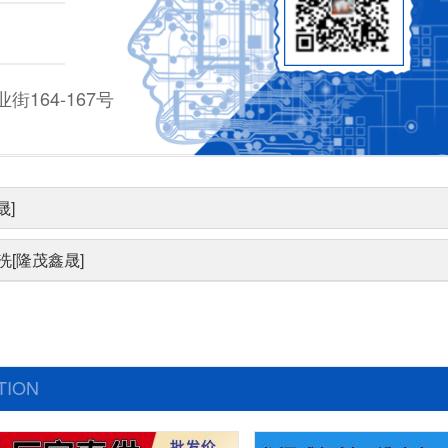
164-167号
晟]
[隆茂鑫晟]
TION