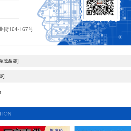
164-167号
隆茂鑫晟]
晟]
台
TION