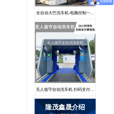
全自动大巴洗车机-电脑控制一键
启动清洗[隆茂鑫晟]
无人值守自动洗车机-扫码支付24
小时不停机洗车[隆茂鑫晟]
隆茂鑫晟介绍