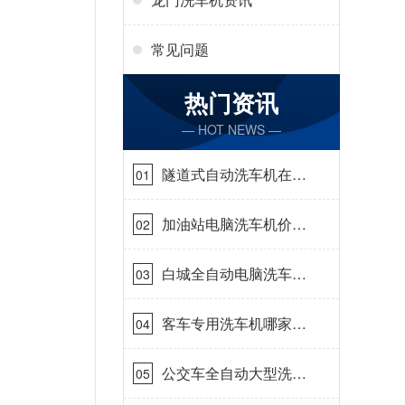
常见问题
热门资讯
— HOT NEWS —
隧道式自动洗车机在哪
01
里购买[隆茂鑫晟]
加油站电脑洗车机价格
02
怎么样[隆茂鑫晟]
白城全自动电脑洗车
03
机-ADV防冻冬季正常
使用[隆茂鑫晟]
客车专用洗车机哪家的
04
好[隆茂鑫晟]
公交车全自动大型洗车
05
机什么价钱[隆茂鑫晟]