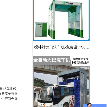
搅拌站龙门洗车机-免费设计30S
洁净方案[隆茂鑫晟]
价格就比较
自身需要来参
制生产符合设