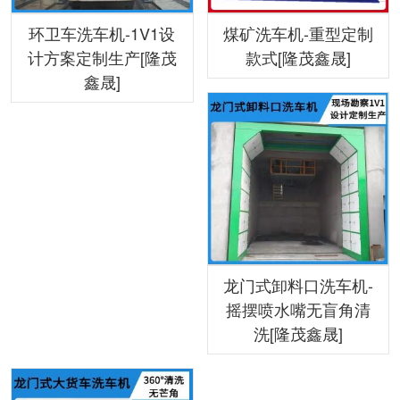
环卫车洗车机-1V1设
煤矿洗车机-重型定制
计方案定制生产[隆茂
款式[隆茂鑫晟]
鑫晟]
龙门式卸料口洗车机-
摇摆喷水嘴无盲角清
洗[隆茂鑫晟]