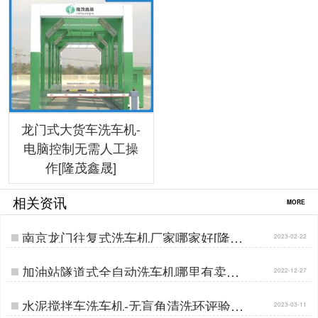
龙门式大货车洗车机-
电脑控制无需人工操
作[隆茂鑫晟]
相关资讯
MORE
南京龙门往复式洗车机厂家哪家好[隆茂
2023-02-22
鑫晟]…
加油站隧道式全自动洗车机哪里有卖的
2022-12-27
[隆茂鑫晟]…
水泥搅拌车洗车机-无盲角清洗环评验收
2023-03-11
更轻松[隆茂鑫晟]…