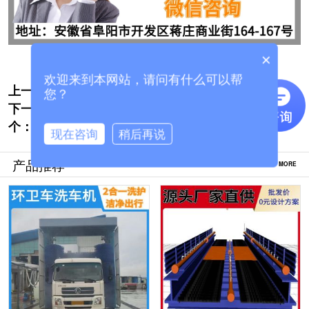
×
欢迎来到本网站，请问有什么可以帮
上一个:
搅拌车全自动洗车机哪里购买便宜[隆茂鑫
您？
下一
晟]
公交车大型自动洗车机价钱多少[隆茂鑫晟]
个：
现在咨询
稍后再说
产品推荐
MORE