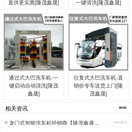
直供更实惠[隆茂鑫晟]
一键清洗[隆茂鑫晟]
通过式大巴洗车机-一
往复式大巴洗车机-直
键启动自动清洗[隆茂
销价专车送货上门[隆
鑫晟]
茂鑫晟]
相关资讯
MORE
龙门式智能洗车机经销商【隆茂鑫晟】
2022-05-01
…