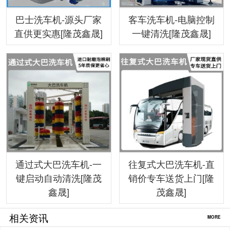
巴士洗车机-源头厂家
客车洗车机-电脑控制
直供更实惠[隆茂鑫晟]
一键清洗[隆茂鑫晟]
通过式大巴洗车机-一
往复式大巴洗车机-直
键启动自动清洗[隆茂
销价专车送货上门[隆
鑫晟]
茂鑫晟]
相关资讯
MORE