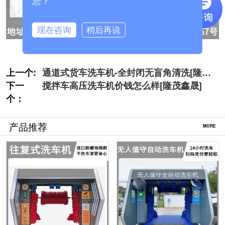
您？
现在咨询
稍后再说
上一个:
通道式货车洗车机-全封闭无盲角清洗[隆茂
下一
鑫晟]
搅拌车高压洗车机价钱怎么样[隆茂鑫晟]
个：
产品推荐
MORE