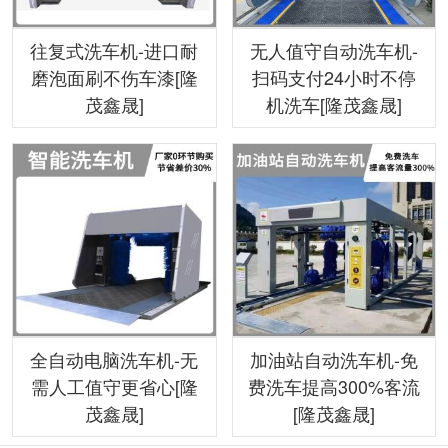
往复式洗车机-进口耐
无人值守自动洗车机-
磨泡面刷不伤车漆[隆
扫码支付24小时不停
茂鑫晟]
机洗车[隆茂鑫晟]
全自动电脑洗车机-无
加油站自动洗车机-免
需人工值守更省心[隆
费洗车提高300%客流
茂鑫晟]
[隆茂鑫晟]