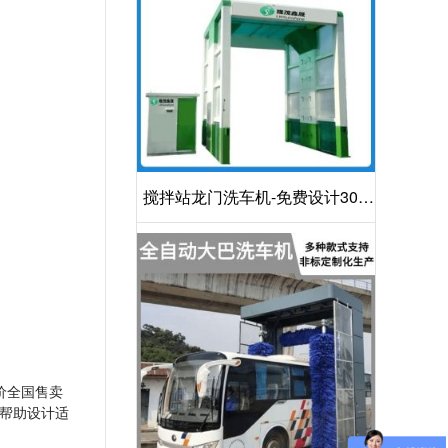
搅拌站龙门洗车机-免费设计30S
洁净方案[隆茂鑫晟]
价全国售卖
帮助设计适