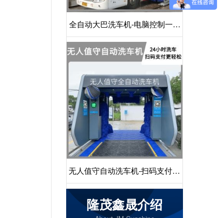
全自动大巴洗车机-电脑控制一键
启动清洗[隆茂鑫晟]
无人值守自动洗车机-扫码支付24
小时不停机洗车[隆茂鑫晟]
隆茂鑫晟介绍