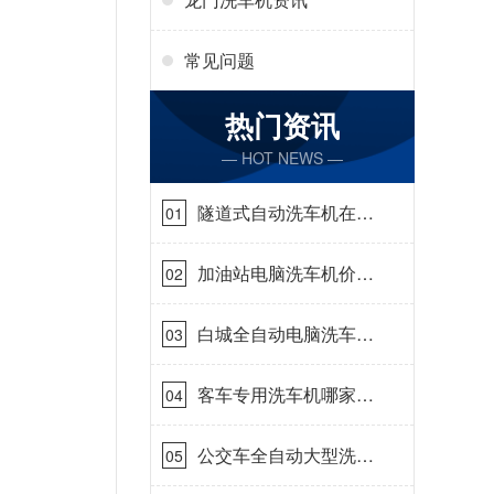
常见问题
热门资讯
— HOT NEWS —
隧道式自动洗车机在哪
01
里购买[隆茂鑫晟]
加油站电脑洗车机价格
02
怎么样[隆茂鑫晟]
白城全自动电脑洗车
03
机-ADV防冻冬季正常
使用[隆茂鑫晟]
客车专用洗车机哪家的
04
好[隆茂鑫晟]
公交车全自动大型洗车
05
机什么价钱[隆茂鑫晟]