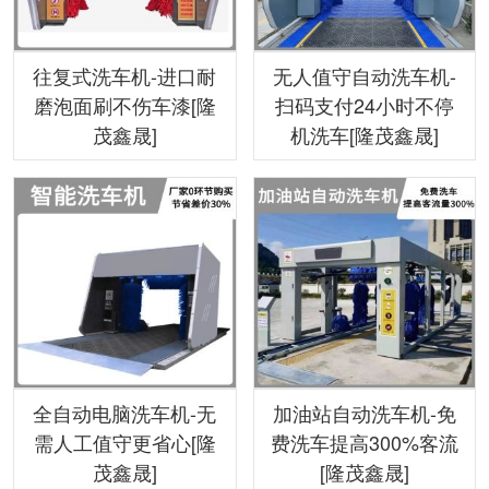
往复式洗车机-进口耐
无人值守自动洗车机-
磨泡面刷不伤车漆[隆
扫码支付24小时不停
茂鑫晟]
机洗车[隆茂鑫晟]
全自动电脑洗车机-无
加油站自动洗车机-免
需人工值守更省心[隆
费洗车提高300%客流
茂鑫晟]
[隆茂鑫晟]