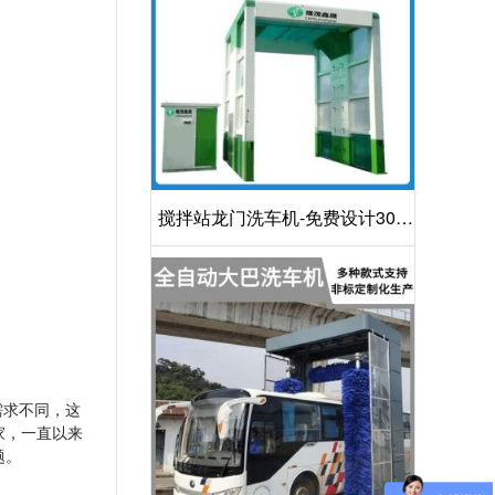
搅拌站龙门洗车机-免费设计30S
洁净方案[隆茂鑫晟]
需求不同，这
家，一直以来
题。