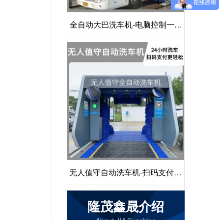
全自动大巴洗车机-电脑控制一键
启动清洗[隆茂鑫晟]
无人值守自动洗车机-扫码支付24
小时不停机洗车[隆茂鑫晟]
隆茂鑫晟介绍