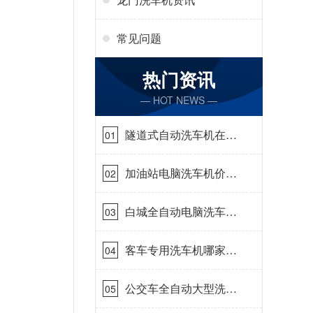
常见问题
热门资讯
— HOT NEWS —
隧道式自动洗车机在哪
01
里购买[隆茂鑫晟]
加油站电脑洗车机价格
02
怎么样[隆茂鑫晟]
白城全自动电脑洗车
03
机-ADV防冻冬季正常
使用[隆茂鑫晟]
客车专用洗车机哪家的
04
好[隆茂鑫晟]
公交车全自动大型洗车
05
机什么价钱[隆茂鑫晟]