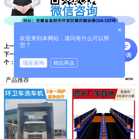
×
欢迎来到本网站，请问有什么可以帮
上一个:
工程车龙门洗车机-各种车型全身型清洗[隆
您？
下一
茂鑫晟]
水泥厂洗车设备厂家哪家好[隆茂鑫晟]
个：
现在咨询
稍后再说
产品推荐
MORE