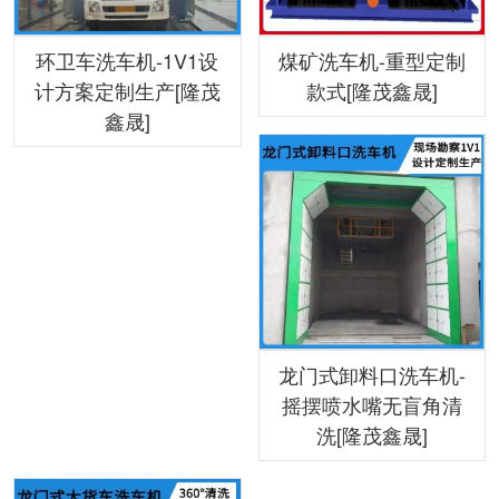
环卫车洗车机-1V1设
煤矿洗车机-重型定制
计方案定制生产[隆茂
款式[隆茂鑫晟]
鑫晟]
龙门式卸料口洗车机-
摇摆喷水嘴无盲角清
洗[隆茂鑫晟]