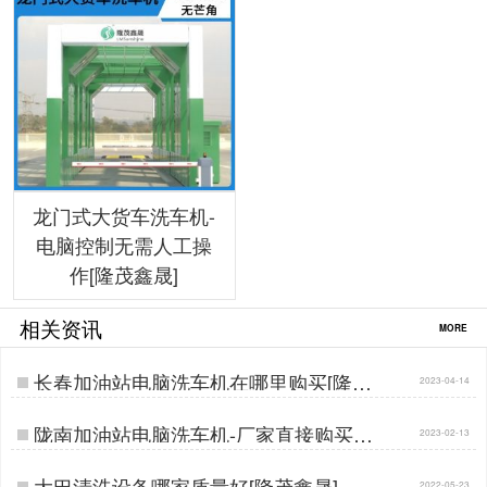
龙门式大货车洗车机-
电脑控制无需人工操
作[隆茂鑫晟]
相关资讯
MORE
长春加油站电脑洗车机在哪里购买[隆茂
2023-04-14
鑫晟]…
陇南加油站电脑洗车机-厂家直接购买批
2023-02-13
发价[隆茂鑫晟]…
大巴清洗设备哪家质量好[隆茂鑫晟]…
2022-05-23