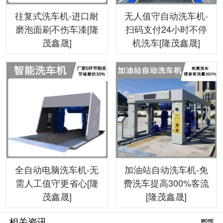
往复式洗车机-进口耐
无人值守自动洗车机-
磨泡面刷不伤车漆[隆
扫码支付24小时不停
茂鑫晟]
机洗车[隆茂鑫晟]
全自动电脑洗车机-无
加油站自动洗车机-免
需人工值守更省心[隆
费洗车提高300%客流
茂鑫晟]
[隆茂鑫晟]
相关资讯
MORE