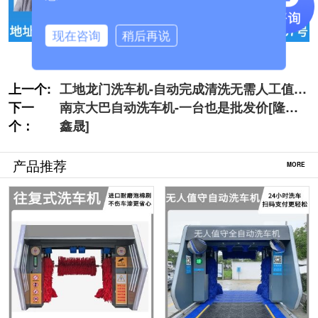
现在咨询
稍后再说
上一个:
工地龙门洗车机-自动完成清洗无需人工值守
下一
[隆茂鑫晟]
南京大巴自动洗车机-一台也是批发价[隆茂
个：
鑫晟]
产品推荐
MORE