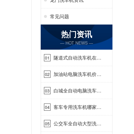
常见问题
热门资讯
— HOT NEWS —
隧道式自动洗车机在哪
01
里购买[隆茂鑫晟]
加油站电脑洗车机价格
02
怎么样[隆茂鑫晟]
白城全自动电脑洗车
03
机-ADV防冻冬季正常
使用[隆茂鑫晟]
客车专用洗车机哪家的
04
好[隆茂鑫晟]
公交车全自动大型洗车
05
机什么价钱[隆茂鑫晟]