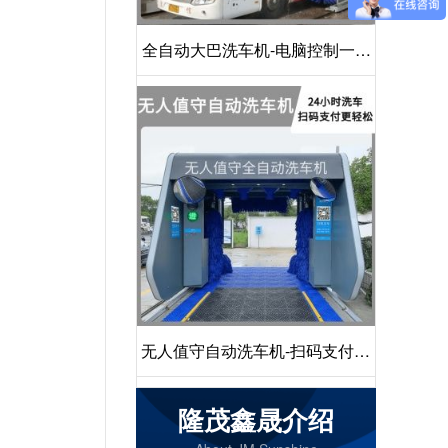
全自动大巴洗车机-电脑控制一键
启动清洗[隆茂鑫晟]
无人值守自动洗车机-扫码支付24
小时不停机洗车[隆茂鑫晟]
隆茂鑫晟介绍