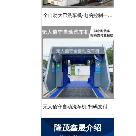
全自动大巴洗车机-电脑控制一键
启动清洗[隆茂鑫晟]
无人值守自动洗车机-扫码支付24
小时不停机洗车[隆茂鑫晟]
隆茂鑫晟介绍