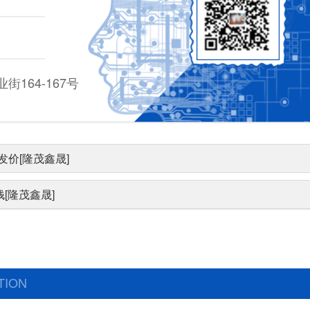
164-167号
价[隆茂鑫晟]
[隆茂鑫晟]
TION