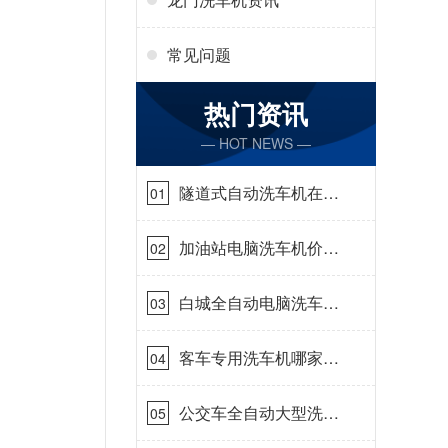
常见问题
热门资讯
— HOT NEWS —
隧道式自动洗车机在哪
01
里购买[隆茂鑫晟]
加油站电脑洗车机价格
02
怎么样[隆茂鑫晟]
白城全自动电脑洗车
03
机-ADV防冻冬季正常
使用[隆茂鑫晟]
客车专用洗车机哪家的
04
好[隆茂鑫晟]
公交车全自动大型洗车
05
机什么价钱[隆茂鑫晟]