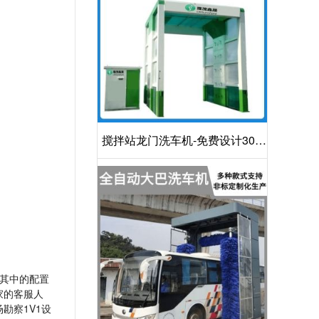
搅拌站龙门洗车机-免费设计30S
洁净方案[隆茂鑫晟]
其中的配置
家的客服人
勘察1V1设