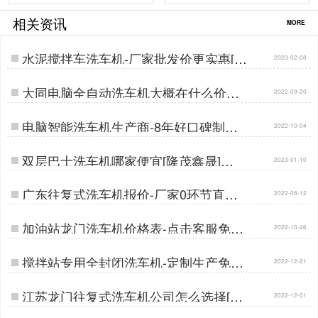
相关资讯
MORE
水泥搅拌车洗车机-厂家批发价更实惠[隆
2023-02-08
茂鑫晟]…
大同电脑全自动洗车机大概在什么价位
2022-09-20
[隆茂鑫晟]…
电脑智能洗车机生产商-8年好口碑制造
2022-10-04
经验[隆茂鑫晟]…
双层巴士洗车机哪家便宜[隆茂鑫晟]…
2023-01-10
广东往复式洗车机报价-厂家0环节直供
2022-08-12
[隆茂鑫晟]…
加油站龙门洗车机价格表-点击客服免费
2022-10-26
发给您[隆茂鑫晟]…
搅拌站专用全封闭洗车机-定制生产免费
2022-12-21
设计[隆茂鑫晟]…
江苏龙门往复式洗车机公司怎么选择[隆
2022-12-01
茂鑫晟]…