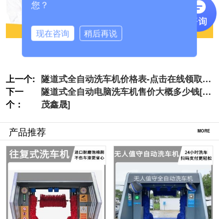
您？
现在咨询
稍后再说
上一个:
隧道式全自动洗车机价格表-点击在线领取
下一
[隆茂鑫晟]
隧道式全自动电脑洗车机售价大概多少钱[隆
个：
茂鑫晟]
产品推荐
MORE