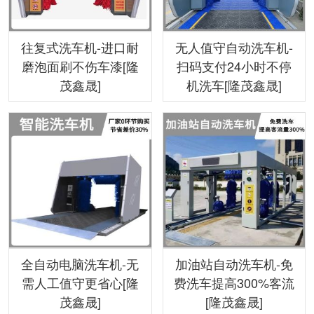
往复式洗车机-进口耐
无人值守自动洗车机-
磨泡面刷不伤车漆[隆
扫码支付24小时不停
茂鑫晟]
机洗车[隆茂鑫晟]
全自动电脑洗车机-无
加油站自动洗车机-免
需人工值守更省心[隆
费洗车提高300%客流
茂鑫晟]
[隆茂鑫晟]