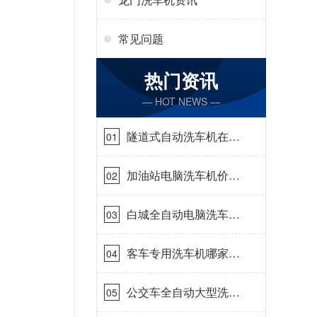
常见问题
热门资讯
— HOT NEWS —
隧道式自动洗车机在哪
01
里购买[隆茂鑫晟]
加油站电脑洗车机价格
02
怎么样[隆茂鑫晟]
白城全自动电脑洗车
03
机-ADV防冻冬季正常
使用[隆茂鑫晟]
客车专用洗车机哪家的
04
好[隆茂鑫晟]
公交车全自动大型洗车
05
机什么价钱[隆茂鑫晟]