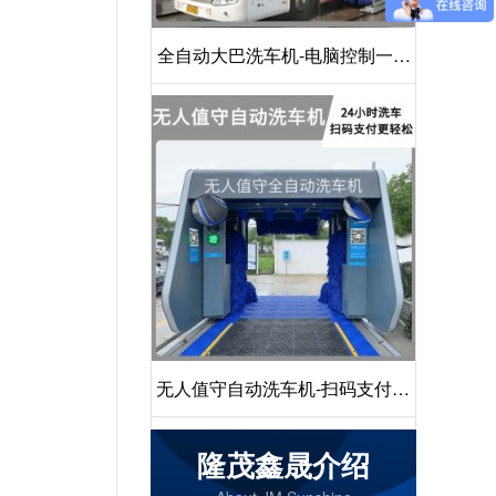
全自动大巴洗车机-电脑控制一键
启动清洗[隆茂鑫晟]
无人值守自动洗车机-扫码支付24
小时不停机洗车[隆茂鑫晟]
隆茂鑫晟介绍