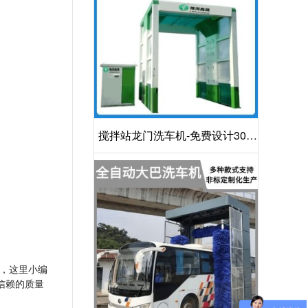
搅拌站龙门洗车机-免费设计30S
洁净方案[隆茂鑫晟]
，这里小编
信赖的质量