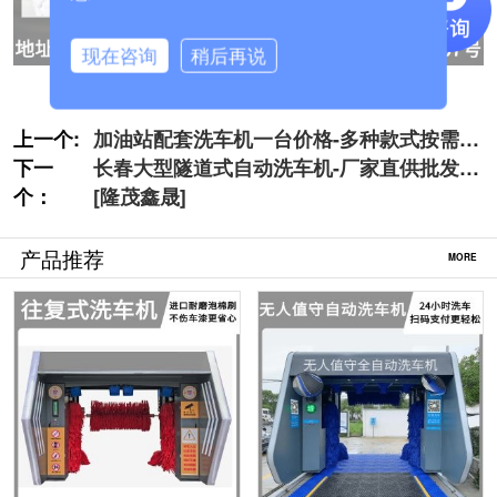
现在咨询
稍后再说
上一个:
加油站配套洗车机一台价格-多种款式按需定
下一
制[隆茂鑫晟]
长春大型隧道式自动洗车机-厂家直供批发价
个：
[隆茂鑫晟]
产品推荐
MORE