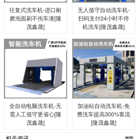
往复式洗车机-进口耐
无人值守自动洗车机-
磨泡面刷不伤车漆[隆
扫码支付24小时不停
茂鑫晟]
机洗车[隆茂鑫晟]
全自动电脑洗车机-无
加油站自动洗车机-免
需人工值守更省心[隆
费洗车提高300%客流
茂鑫晟]
[隆茂鑫晟]
相关资讯
MORE