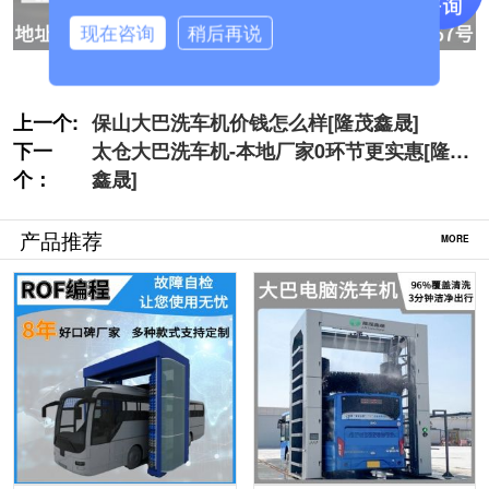
现在咨询
稍后再说
上一个:
保山大巴洗车机价钱怎么样[隆茂鑫晟]
下一
太仓大巴洗车机-本地厂家0环节更实惠[隆茂
个：
鑫晟]
产品推荐
MORE