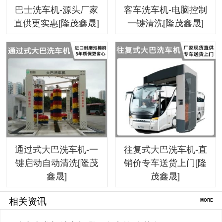
巴士洗车机-源头厂家
客车洗车机-电脑控制
直供更实惠[隆茂鑫晟]
一键清洗[隆茂鑫晟]
通过式大巴洗车机-一
往复式大巴洗车机-直
键启动自动清洗[隆茂
销价专车送货上门[隆
鑫晟]
茂鑫晟]
相关资讯
MORE