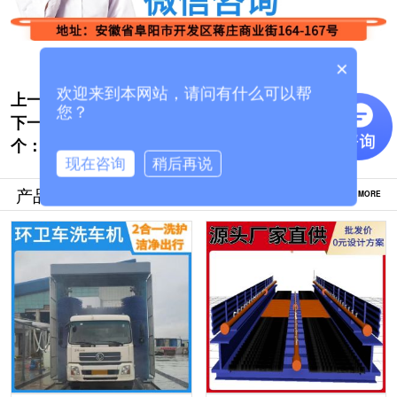
×
欢迎来到本网站，请问有什么可以帮
上一个:
门式洗车系统-厂家直供批发价[隆茂鑫晟]
您？
下一
桐柏搅拌站龙门洗车机生产厂家联系方式[隆
个：
茂鑫晟]
现在咨询
稍后再说
产品推荐
MORE