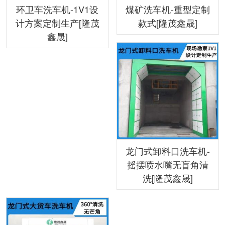
环卫车洗车机-1V1设
煤矿洗车机-重型定制
计方案定制生产[隆茂
款式[隆茂鑫晟]
鑫晟]
龙门式卸料口洗车机-
摇摆喷水嘴无盲角清
洗[隆茂鑫晟]