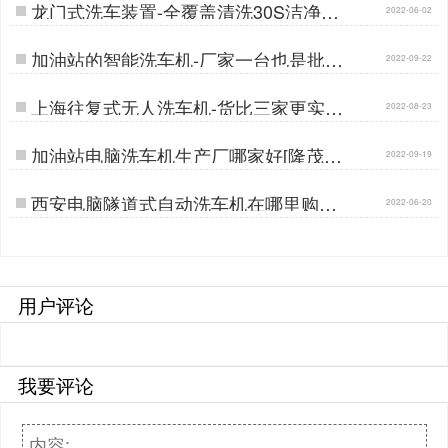
龙门式洗车装置-全覆盖清洗30S洁净出
2022-06-02
行[隆茂鑫晟]…
加油站的智能洗车机-厂家一台也是批发
2022-09-22
价[隆茂鑫晟]…
上海往复式无人洗车机-货比三家更实惠
2022-08-23
[隆茂鑫晟]…
加油站电脑洗车机生产厂哪家好[隆茂鑫
2022-09-19
晟]…
西安电脑隧道式自动洗车机在哪里购买
2022-06-20
[隆茂鑫晟]…
用户评论
我要评论