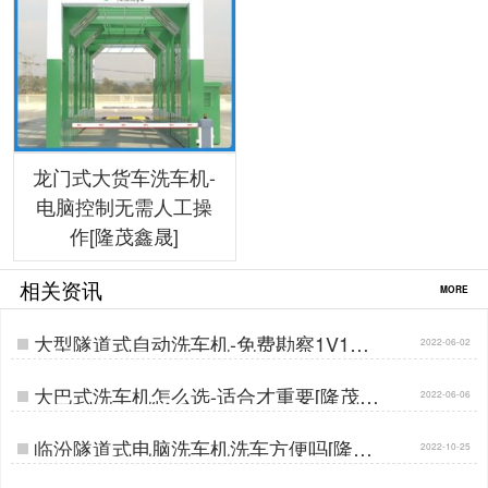
龙门式大货车洗车机-
电脑控制无需人工操
作[隆茂鑫晟]
相关资讯
MORE
大型隧道式自动洗车机-免费勘察1V1设
2022-06-02
计订做[隆茂鑫晟]…
大巴式洗车机怎么选-适合才重要[隆茂鑫
2022-06-06
晟]…
临汾隧道式电脑洗车机洗车方便吗[隆茂
2022-10-25
鑫晟]…