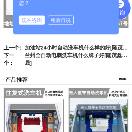
您？
现在咨询
稍后再说
上一个:
加油站24小时自动洗车机什么样的好[隆茂鑫
下一
晟]
兰州全自动电脑洗车机什么牌子好[隆茂鑫
个：
晟]
产品推荐
MORE