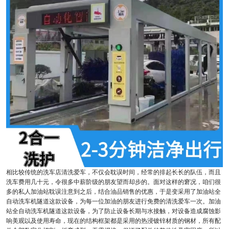
相比较传统的洗车店清洗爱车，不仅会耽误时间，经常的排起长长的队伍，而且
洗车费用几十元，令很多中薪阶级的朋友望而却步的。面对这样的窘况，咱们很
多的私人加油站耽误注意到之后，结合油品销售的优惠，于是变采用了加油站全
自动洗车机隧道这款设备，为每一位加油的朋友进行免费的清洗爱车一次。加油
站全自动洗车机隧道这款设备，为了防止设备长期与水接触，对设备造成腐蚀影
响美观以及使用寿命，现在的结构框架都是采用的热浸镀锌材质的钢材，所有配