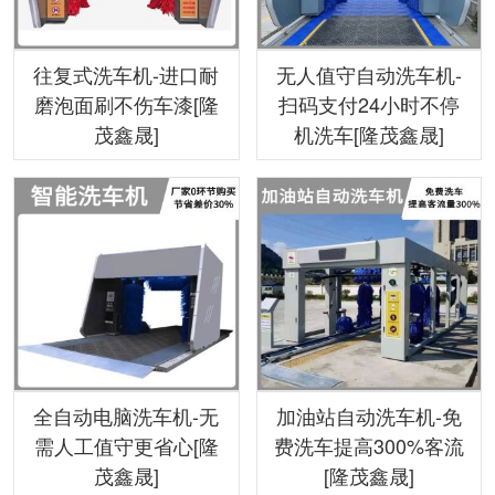
往复式洗车机-进口耐
无人值守自动洗车机-
磨泡面刷不伤车漆[隆
扫码支付24小时不停
茂鑫晟]
机洗车[隆茂鑫晟]
全自动电脑洗车机-无
加油站自动洗车机-免
需人工值守更省心[隆
费洗车提高300%客流
茂鑫晟]
[隆茂鑫晟]