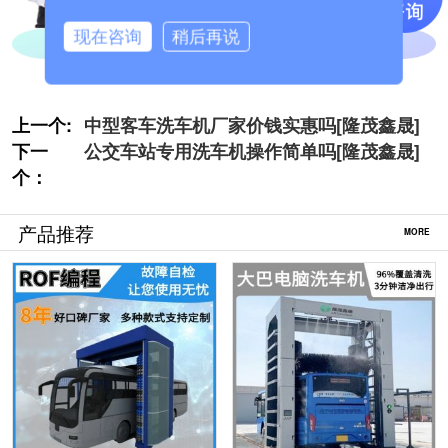
现在咨询
稍后再说
上一个:
中型客车洗车机厂家价钱实惠吗[隆茂鑫晟]
下一
公交车站专用洗车机操作简单吗[隆茂鑫晟]
个：
产品推荐
MORE