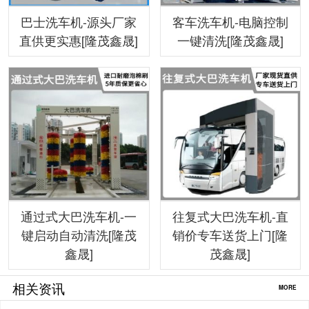
巴士洗车机-源头厂家
客车洗车机-电脑控制
直供更实惠[隆茂鑫晟]
一键清洗[隆茂鑫晟]
通过式大巴洗车机-一
往复式大巴洗车机-直
键启动自动清洗[隆茂
销价专车送货上门[隆
鑫晟]
茂鑫晟]
相关资讯
MORE