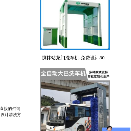
搅拌站龙门洗车机-免费设计30S
洁净方案[隆茂鑫晟]
直接的咨询
1设计清洗方