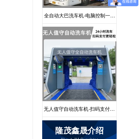
全自动大巴洗车机-电脑控制一键
启动清洗[隆茂鑫晟]
无人值守自动洗车机-扫码支付24
小时不停机洗车[隆茂鑫晟]
隆茂鑫晟介绍