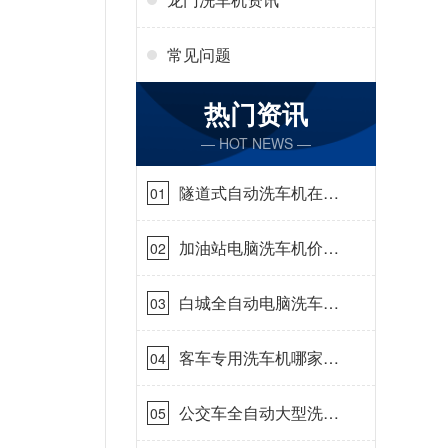
常见问题
热门资讯
— HOT NEWS —
隧道式自动洗车机在哪
01
里购买[隆茂鑫晟]
加油站电脑洗车机价格
02
怎么样[隆茂鑫晟]
白城全自动电脑洗车
03
机-ADV防冻冬季正常
使用[隆茂鑫晟]
客车专用洗车机哪家的
04
好[隆茂鑫晟]
公交车全自动大型洗车
05
机什么价钱[隆茂鑫晟]