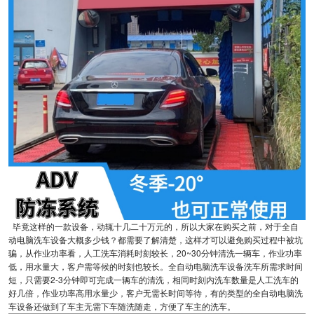
毕竟这样的一款设备，动辄十几二十万元的，所以大家在购买之前，对于全自
动电脑洗车设备大概多少钱？都需要了解清楚，这样才可以避免购买过程中被坑
骗，从作业功率看，人工洗车消耗时刻较长，20~30分钟清洗一辆车，作业功率
低，用水量大，客户需等候的时刻也较长。全自动电脑洗车设备洗车所需求时间
短，只需要2-3分钟即可完成一辆车的清洗，相同时刻内洗车数量是人工洗车的
好几倍，作业功率高用水量少，客户无需长时间等待，有的类型的全自动电脑洗
车设备还做到了车主无需下车随洗随走，方便了车主的洗车。