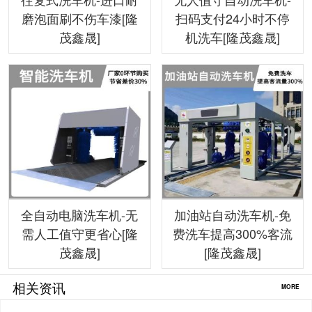
磨泡面刷不伤车漆[隆
扫码支付24小时不停
茂鑫晟]
机洗车[隆茂鑫晟]
全自动电脑洗车机-无
加油站自动洗车机-免
需人工值守更省心[隆
费洗车提高300%客流
茂鑫晟]
[隆茂鑫晟]
相关资讯
MORE