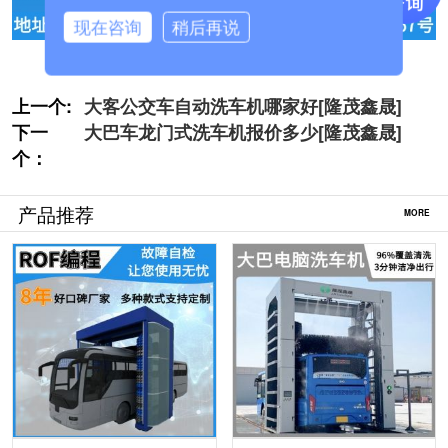
现在咨询
稍后再说
上一个:
大客公交车自动洗车机哪家好[隆茂鑫晟]
下一
大巴车龙门式洗车机报价多少[隆茂鑫晟]
个：
产品推荐
MORE