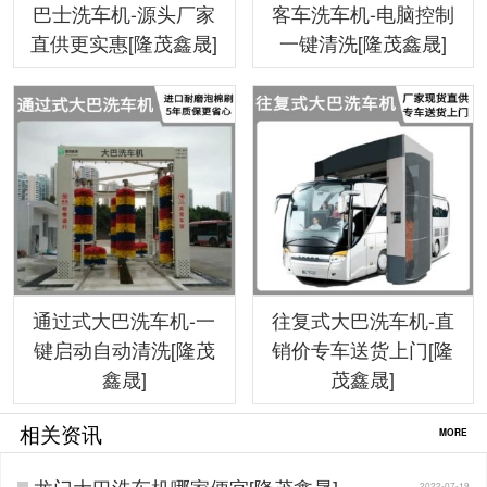
巴士洗车机-源头厂家
客车洗车机-电脑控制
直供更实惠[隆茂鑫晟]
一键清洗[隆茂鑫晟]
通过式大巴洗车机-一
往复式大巴洗车机-直
键启动自动清洗[隆茂
销价专车送货上门[隆
鑫晟]
茂鑫晟]
相关资讯
MORE
龙门大巴洗车机哪家便宜[隆茂鑫晟]…
2022-07-19