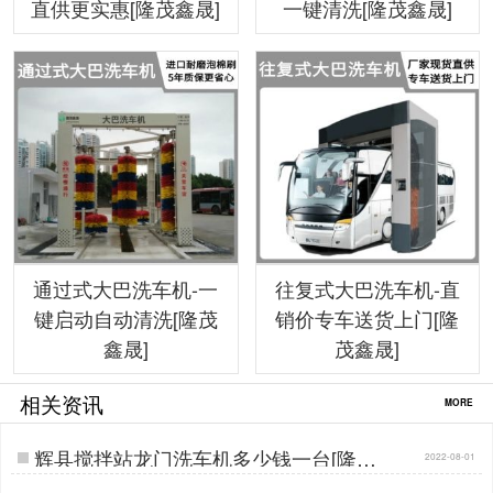
直供更实惠[隆茂鑫晟]
一键清洗[隆茂鑫晟]
通过式大巴洗车机-一
往复式大巴洗车机-直
键启动自动清洗[隆茂
销价专车送货上门[隆
鑫晟]
茂鑫晟]
相关资讯
MORE
辉县搅拌站龙门洗车机多少钱一台[隆茂
2022-08-01
鑫晟]…