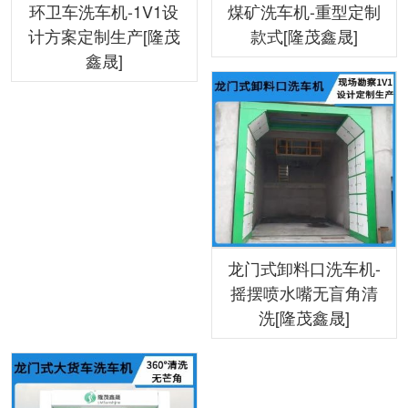
环卫车洗车机-1V1设
煤矿洗车机-重型定制
计方案定制生产[隆茂
款式[隆茂鑫晟]
鑫晟]
龙门式卸料口洗车机-
摇摆喷水嘴无盲角清
洗[隆茂鑫晟]