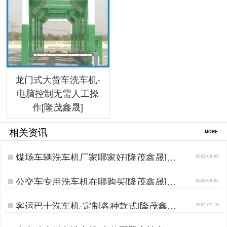
龙门式大货车洗车机-
电脑控制无需人工操
作[隆茂鑫晟]
相关资讯
MORE
煤场车辆洗车机厂家哪家好[隆茂鑫晟]…
2022-06-08
公交车专用洗车机在哪购买[隆茂鑫晟]…
2022-09-25
客运巴士洗车机-定制各种款式[隆茂鑫
2022-07-16
晟]…