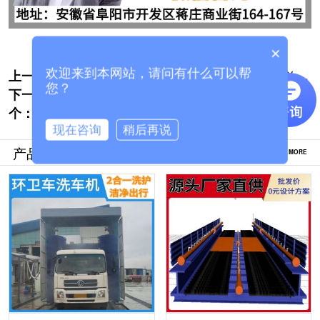
×
上一个:
工程用龙门洗车机-厂家购买节省差价30%
欢迎来到本网站，请问有什么可以帮
您？
下一
[隆茂鑫晟]
搅拌站龙门洗车机报价大概多少钱[隆茂鑫
个：
晟]
现在咨询
稍后再说
产品推荐
MORE