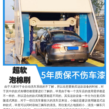
由于大家对于全自动洗车系统的不了解，所以在想要购买这款设备的时候，对
于其中的款式有哪些都需要进行了解的，毕竟由于每一个洗车店的使用需求都是
不一样的，所以适合的款式和配置都是不同的。其实这款设备一半分为往复式和
隧道式两款，对于一些日洗车量较大的洗车店来说，小编还是建议使用隧道式这
种款式，毕竟可以同时容纳三辆车的清洗。而往复式占地面积小，清洗一辆车只