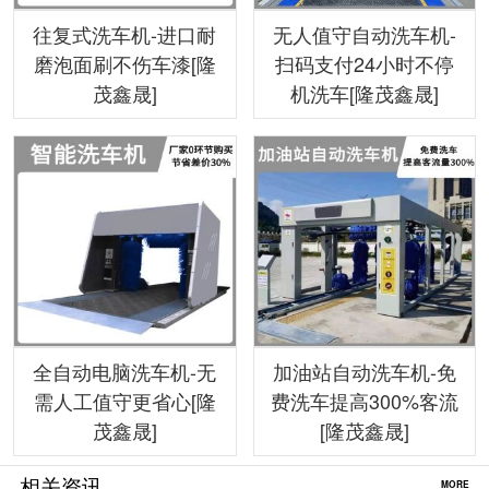
往复式洗车机-进口耐
无人值守自动洗车机-
磨泡面刷不伤车漆[隆
扫码支付24小时不停
茂鑫晟]
机洗车[隆茂鑫晟]
全自动电脑洗车机-无
加油站自动洗车机-免
需人工值守更省心[隆
费洗车提高300%客流
茂鑫晟]
[隆茂鑫晟]
相关资讯
MORE