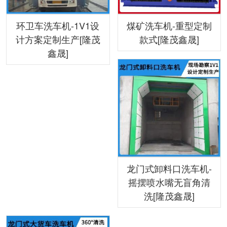
环卫车洗车机-1V1设
煤矿洗车机-重型定制
计方案定制生产[隆茂
款式[隆茂鑫晟]
鑫晟]
龙门式卸料口洗车机-
摇摆喷水嘴无盲角清
洗[隆茂鑫晟]