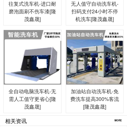
往复式洗车机-进口耐
无人值守自动洗车机-
磨泡面刷不伤车漆[隆
扫码支付24小时不停
茂鑫晟]
机洗车[隆茂鑫晟]
全自动电脑洗车机-无
加油站自动洗车机-免
需人工值守更省心[隆
费洗车提高300%客流
茂鑫晟]
[隆茂鑫晟]
相关资讯
MORE