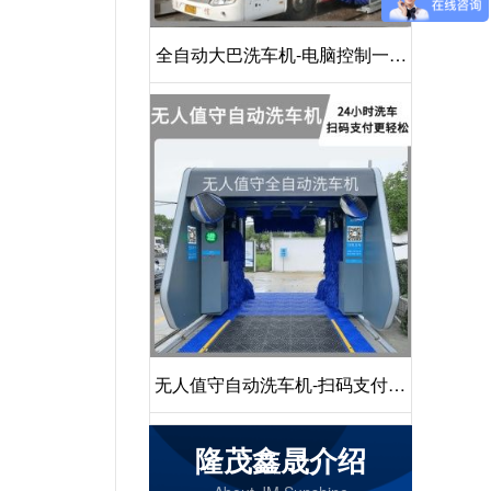
全自动大巴洗车机-电脑控制一键
启动清洗[隆茂鑫晟]
无人值守自动洗车机-扫码支付24
小时不停机洗车[隆茂鑫晟]
隆茂鑫晟介绍