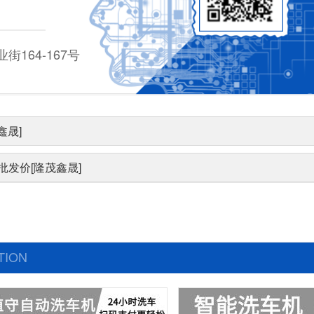
164-167号
鑫晟]
发价[隆茂鑫晟]
TION