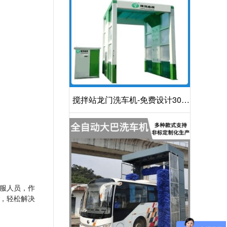
搅拌站龙门洗车机-免费设计30S
洁净方案[隆茂鑫晟]
服人员，作
，轻松解决