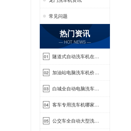
常见问题
热门资讯
— HOT NEWS —
隧道式自动洗车机在哪
01
里购买[隆茂鑫晟]
加油站电脑洗车机价格
02
怎么样[隆茂鑫晟]
白城全自动电脑洗车
03
机-ADV防冻冬季正常
使用[隆茂鑫晟]
客车专用洗车机哪家的
04
好[隆茂鑫晟]
公交车全自动大型洗车
05
机什么价钱[隆茂鑫晟]