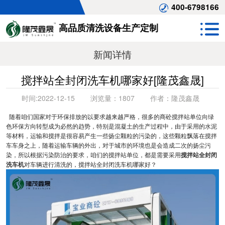
400-6798166
高品质清洗设备生产定制
新闻详情
搅拌站全封闭洗车机哪家好[隆茂鑫晟]
时间:
2022-12-15
浏览量：
1807
作者：
隆茂鑫晟
随着咱们国家对于环保排放的以要求越来越严格，很多的商砼搅拌站单位向绿
色环保方向转型成为必然的趋势，特别是混凝土的生产过程中，由于采用的水泥
等材料，运输和搅拌是很容易产生一些扬尘颗粒的污染的，这些颗粒飘落在搅拌
车车身之上，随着运输车辆的外出，对于城市的环境也是会造成二次的扬尘污
染，所以根据污染防治的要求，咱们的搅拌站单位，都是需要采用
搅拌站全封闭
洗车机
对车辆进行清洗的，搅拌站全封闭洗车机哪家好？