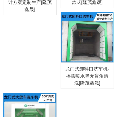
计方案定制生产[隆茂
款式[隆茂鑫晟]
鑫晟]
龙门式卸料口洗车机-
摇摆喷水嘴无盲角清
洗[隆茂鑫晟]