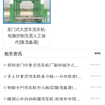
龙门式大货车洗车机-
电脑控制无需人工操
作[隆茂鑫晟]
相关资讯
MORE
郑州龙门往复式洗车机厂家价钱怎么样
2023-04-27
[隆茂鑫晟]…
无人往复式洗车机多少钱-一台也批发[隆
2023-04-18
茂鑫晟]…
智能大巴洗车机怎么购买[隆茂鑫晟]…
2022-10-04
峨眉山全自动电脑洗车机-批发价全国直
2022-05-07
供[隆茂鑫晟]…