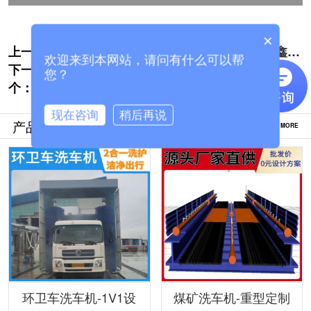
×
上一个:
莱芜全自动电脑洗车机使用简单吗[隆茂鑫
欢迎来到本网站，请问有什么可以帮
下一
晟]
贺州全自动隧道式洗车机清洗干净吗[隆茂鑫
您？
个：
晟]
现在咨询
稍后再说
产品推荐
MORE
环卫车洗车机-1V1设
煤矿洗车机-重型定制