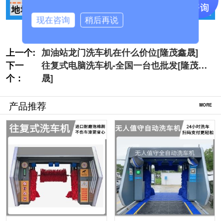
现在咨询
稍后再说
上一个:
加油站龙门洗车机在什么价位[隆茂鑫晟]
下一
往复式电脑洗车机-全国一台也批发[隆茂鑫
个：
晟]
产品推荐
MORE