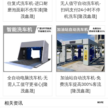
往复式洗车机-进口耐
无人值守自动洗车机-
磨泡面刷不伤车漆[隆
扫码支付24小时不停
茂鑫晟]
机洗车[隆茂鑫晟]
全自动电脑洗车机-无
加油站自动洗车机-免
需人工值守更省心[隆
费洗车提高300%客流
茂鑫晟]
[隆茂鑫晟]
相关资讯
MORE