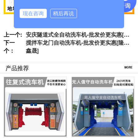
现在咨询
稍后再说
上一个:
安庆隧道式全自动洗车机-批发价更实惠[隆
下一
茂鑫晟]
搅拌车龙门自动洗车机-批发价更实惠[隆茂
个：
鑫晟]
产品推荐
MORE