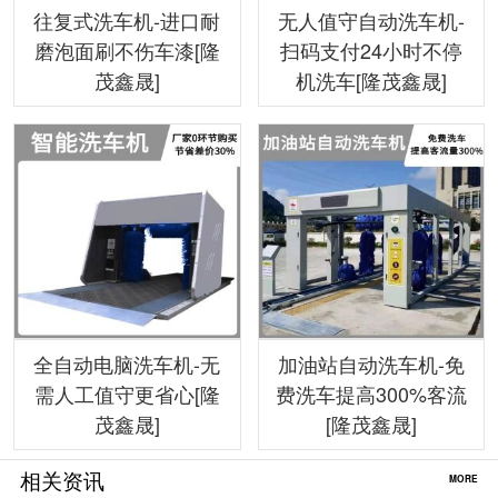
往复式洗车机-进口耐
无人值守自动洗车机-
磨泡面刷不伤车漆[隆
扫码支付24小时不停
茂鑫晟]
机洗车[隆茂鑫晟]
全自动电脑洗车机-无
加油站自动洗车机-免
需人工值守更省心[隆
费洗车提高300%客流
茂鑫晟]
[隆茂鑫晟]
相关资讯
MORE