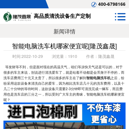
400-6798166
高品质清洗设备生产定制
新闻详情
智能电脑洗车机哪家便宜呢[隆茂鑫晟]
时间:
2022-10-29
浏览量：
1910
作者：
隆茂鑫晟
等发财等不到，但是面对现在的高温天气，咱们等凉快天气还是可以的，对于
很多的车主来说，别说进行清洗爱车了，就是站着不动都是会浑身汗不停的，而
洗车店费用三十元又太贵了，所以很多的车主在了解到
智能电脑洗车机
之后，纷
纷采用这款设备来清洗自己的爱车，因为相比洗车店几十元的洗车费用，以及十
几二十分钟的等待时间，这款设备只需要2-3分钟即可清洗完成一辆车，而且费
用也是洗车店的三分之一，所以受到广大车主的青睐，智能电脑洗车机哪家便宜
呢？