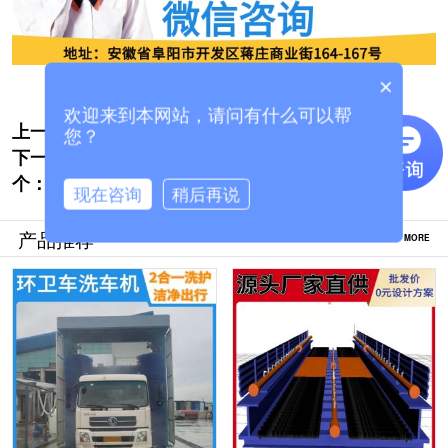
×
欢迎来到本网站，请问有什么可以帮
上一个:
长春隧道式全自动洗车机在哪里购买[隆茂鑫
您？
下一
晟]
货车无刷通过式洗车机-千家用户好口碑厂家
个：
[隆茂鑫晟]
现在咨询
稍后再说
产品推荐
MORE