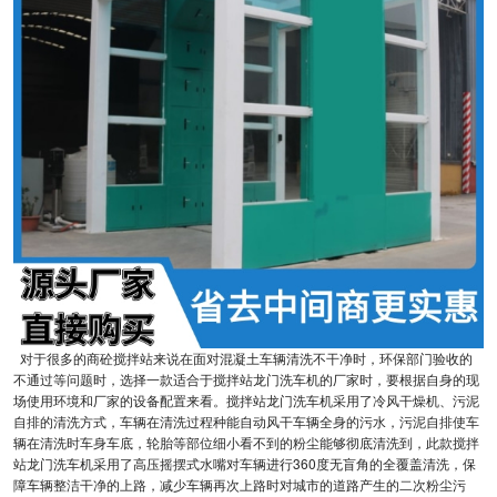
对于很多的商砼搅拌站来说在面对混凝土车辆清洗不干净时，环保部门验收的
不通过等问题时，选择一款适合于搅拌站龙门洗车机的厂家时，要根据自身的现
场使用环境和厂家的设备配置来看。搅拌站龙门洗车机采用了冷风干燥机、污泥
自排的清洗方式，车辆在清洗过程种能自动风干车辆全身的污水，污泥自排使车
辆在清洗时车身车底，轮胎等部位细小看不到的粉尘能够彻底清洗到，此款搅拌
站龙门洗车机采用了高压摇摆式水嘴对车辆进行360度无盲角的全覆盖清洗，保
障车辆整洁干净的上路，减少车辆再次上路时对城市的道路产生的二次粉尘污