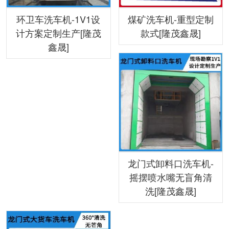
环卫车洗车机-1V1设
煤矿洗车机-重型定制
计方案定制生产[隆茂
款式[隆茂鑫晟]
鑫晟]
龙门式卸料口洗车机-
摇摆喷水嘴无盲角清
洗[隆茂鑫晟]