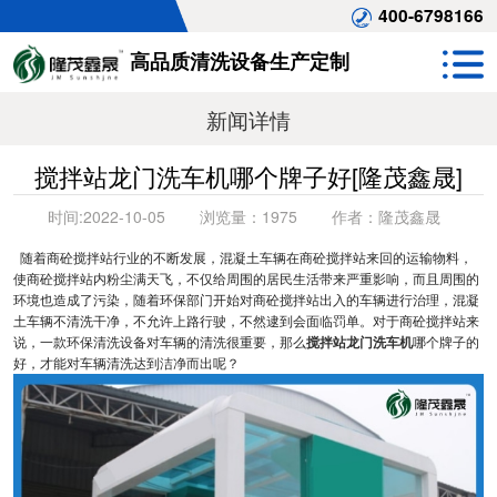
400-6798166
高品质清洗设备生产定制
新闻详情
搅拌站龙门洗车机哪个牌子好[隆茂鑫晟]
时间:
2022-10-05
浏览量：
1975
作者：
隆茂鑫晟
随着商砼搅拌站行业的不断发展，混凝土车辆在商砼搅拌站来回的运输物料，
使商砼搅拌站内粉尘满天飞，不仅给周围的居民生活带来严重影响，而且周围的
环境也造成了污染，随着环保部门开始对商砼搅拌站出入的车辆进行治理，混凝
土车辆不清洗干净，不允许上路行驶，不然逮到会面临罚单。对于商砼搅拌站来
说，一款环保清洗设备对车辆的清洗很重要，那么
搅拌站龙门洗车机
哪个牌子的
好，才能对车辆清洗达到洁净而出呢？