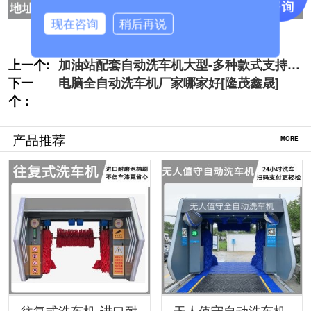
现在咨询
稍后再说
上一个:
加油站配套自动洗车机大型-多种款式支持订
下一
做[隆茂鑫晟]
电脑全自动洗车机厂家哪家好[隆茂鑫晟]
个：
产品推荐
MORE
往复式洗车机-进口耐
无人值守自动洗车机-