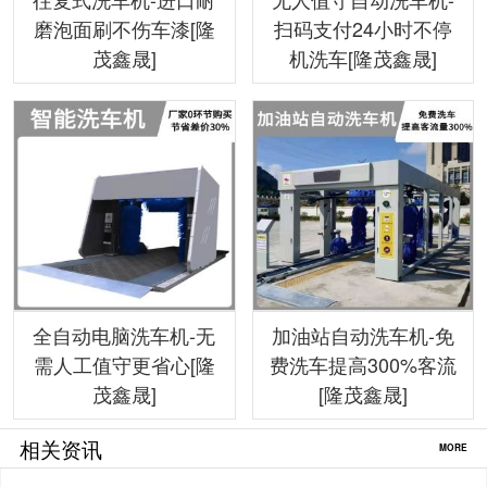
磨泡面刷不伤车漆[隆
扫码支付24小时不停
茂鑫晟]
机洗车[隆茂鑫晟]
全自动电脑洗车机-无
加油站自动洗车机-免
需人工值守更省心[隆
费洗车提高300%客流
茂鑫晟]
[隆茂鑫晟]
相关资讯
MORE