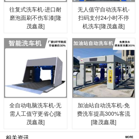
往复式洗车机-进口耐
无人值守自动洗车机-
磨泡面刷不伤车漆[隆
扫码支付24小时不停
茂鑫晟]
机洗车[隆茂鑫晟]
全自动电脑洗车机-无
加油站自动洗车机-免
需人工值守更省心[隆
费洗车提高300%客流
茂鑫晟]
[隆茂鑫晟]
相关资讯
MORE