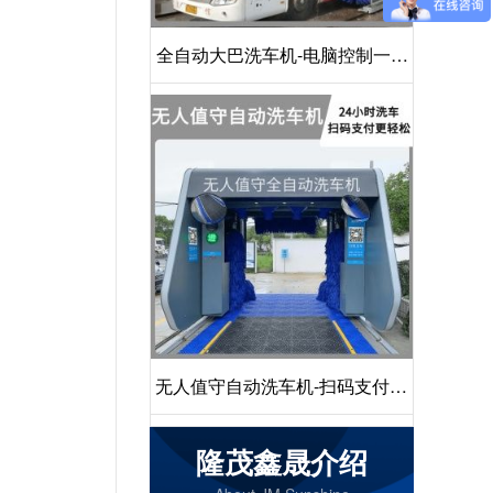
全自动大巴洗车机-电脑控制一键
启动清洗[隆茂鑫晟]
无人值守自动洗车机-扫码支付24
小时不停机洗车[隆茂鑫晟]
隆茂鑫晟介绍