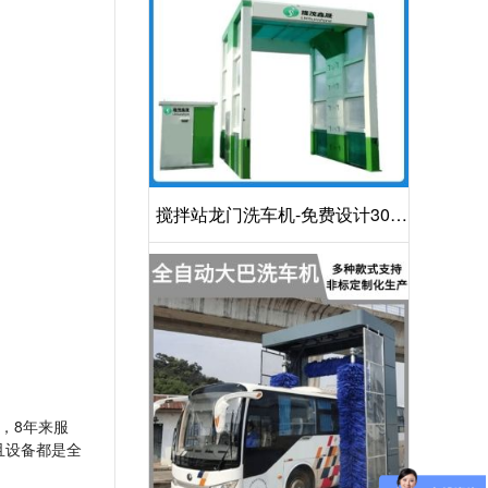
搅拌站龙门洗车机-免费设计30S
洁净方案[隆茂鑫晟]
，8年来服
且设备都是全