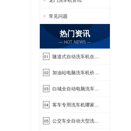
常见问题
热门资讯
— HOT NEWS —
隧道式自动洗车机在哪
01
里购买[隆茂鑫晟]
加油站电脑洗车机价格
02
怎么样[隆茂鑫晟]
白城全自动电脑洗车
03
机-ADV防冻冬季正常
使用[隆茂鑫晟]
客车专用洗车机哪家的
04
好[隆茂鑫晟]
公交车全自动大型洗车
05
机什么价钱[隆茂鑫晟]