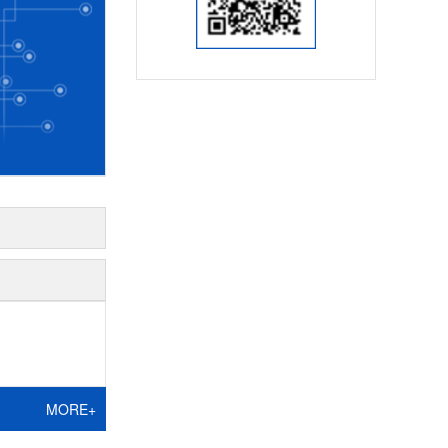
MORE+