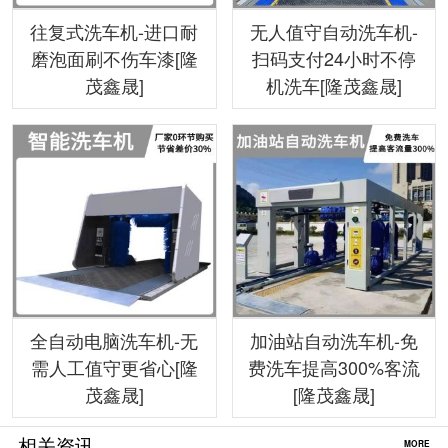
往复式洗车机-进口耐
无人值守自动洗车机-
磨泡面刷不伤车漆[隆
扫码支付24小时不停
茂鑫晟]
机洗车[隆茂鑫晟]
全自动电脑洗车机-无
加油站自动洗车机-免
需人工值守更省心[隆
费洗车提高300%客流
茂鑫晟]
[隆茂鑫晟]
相关资讯
MORE