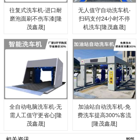
往复式洗车机-进口耐
无人值守自动洗车机-
磨泡面刷不伤车漆[隆
扫码支付24小时不停
茂鑫晟]
机洗车[隆茂鑫晟]
全自动电脑洗车机-无
加油站自动洗车机-免
需人工值守更省心[隆
费洗车提高300%客流
茂鑫晟]
[隆茂鑫晟]
相关资讯
MORE