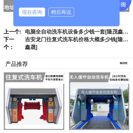
现在咨询
稍后再说
上一个:
电脑全自动洗车机设备多少钱一套[隆茂鑫
下一
晟]
吉安龙门往复式洗车机价格大概多少钱[隆茂
个：
鑫晟]
产品推荐
MORE