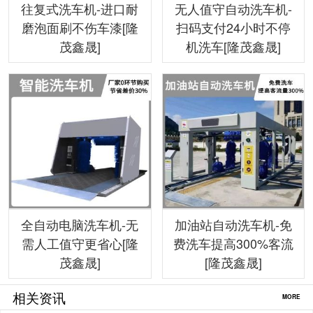
往复式洗车机-进口耐
无人值守自动洗车机-
磨泡面刷不伤车漆[隆
扫码支付24小时不停
茂鑫晟]
机洗车[隆茂鑫晟]
全自动电脑洗车机-无
加油站自动洗车机-免
需人工值守更省心[隆
费洗车提高300%客流
茂鑫晟]
[隆茂鑫晟]
相关资讯
MORE