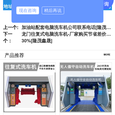
现在咨询
稍后再说
上一个:
加油站配套电脑洗车机公司联系电话[隆茂鑫
下一
晟]
龙门往复式电脑洗车机-厂家购买节省差价
个：
30%[隆茂鑫晟]
产品推荐
MORE