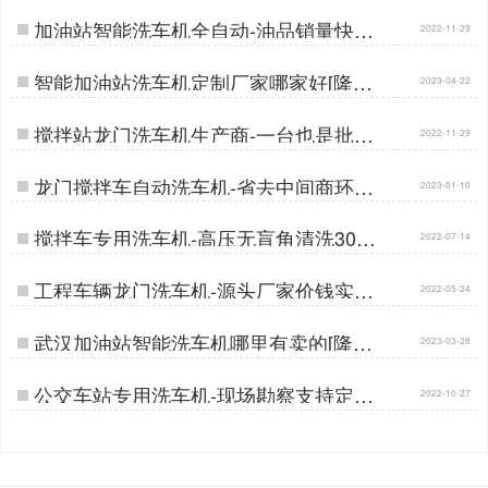
加油站智能洗车机全自动-油品销量快速
2022-11-29
提升[隆茂鑫晟]…
智能加油站洗车机定制厂家哪家好[隆茂
2023-04-22
鑫晟]…
搅拌站龙门洗车机生产商-一台也是批发
2022-11-29
价[隆茂鑫晟]…
龙门搅拌车自动洗车机-省去中间商环节
2023-01-10
更实惠[隆茂鑫晟]…
搅拌车专用洗车机-高压无盲角清洗30S
2022-07-14
洁净[隆茂鑫晟]…
工程车辆龙门洗车机-源头厂家价钱实惠
2022-05-24
[隆茂鑫晟]…
武汉加油站智能洗车机哪里有卖的[隆茂
2023-03-28
鑫晟]…
公交车站专用洗车机-现场勘察支持定制
2022-10-27
[隆茂鑫晟]…