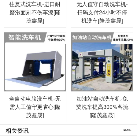
往复式洗车机-进口耐
无人值守自动洗车机-
磨泡面刷不伤车漆[隆
扫码支付24小时不停
茂鑫晟]
机洗车[隆茂鑫晟]
全自动电脑洗车机-无
加油站自动洗车机-免
需人工值守更省心[隆
费洗车提高300%客流
茂鑫晟]
[隆茂鑫晟]
相关资讯
MORE