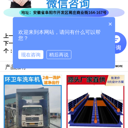
×
欢迎来到本网站，请问有什么可以帮
上一个:
龙门大车洗车机哪家好[隆茂鑫晟]
您？
下一
大型货车洗车设备-厂家批发价更实惠[隆茂
个：
鑫晟]
现在咨询
稍后再说
产品推荐
MORE