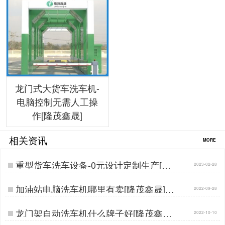
龙门式大货车洗车机-
电脑控制无需人工操
作[隆茂鑫晟]
相关资讯
MORE
重型货车洗车设备-0元设计定制生产[隆
2023-02-28
茂鑫晟]…
加油站电脑洗车机哪里有卖[隆茂鑫晟]…
2022-09-28
龙门架自动洗车机什么牌子好[隆茂鑫晟]
2022-10-10
…