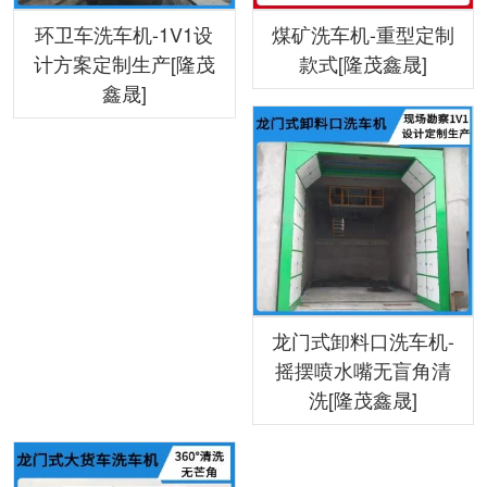
环卫车洗车机-1V1设
煤矿洗车机-重型定制
计方案定制生产[隆茂
款式[隆茂鑫晟]
鑫晟]
龙门式卸料口洗车机-
摇摆喷水嘴无盲角清
洗[隆茂鑫晟]