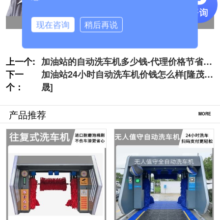
现在咨询
稍后再说
上一个:
加油站的自动洗车机多少钱-代理价格节省差
下一
价30%[隆茂鑫晟]
加油站24小时自动洗车机价钱怎么样[隆茂鑫
个：
晟]
产品推荐
MORE