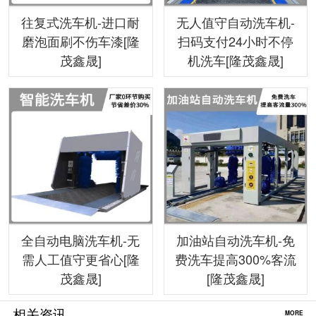
往复式洗车机-进口耐
无人值守自动洗车机-
磨泡面刷不伤车漆[隆
扫码支付24小时不停
茂鑫晟]
机洗车[隆茂鑫晟]
全自动电脑洗车机-无
加油站自动洗车机-免
需人工值守更省心[隆
费洗车提高300%客流
茂鑫晟]
[隆茂鑫晟]
相关资讯
MORE