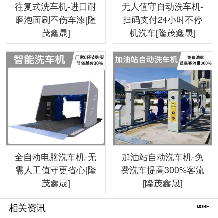
往复式洗车机-进口耐
无人值守自动洗车机-
磨泡面刷不伤车漆[隆
扫码支付24小时不停
茂鑫晟]
机洗车[隆茂鑫晟]
全自动电脑洗车机-无
加油站自动洗车机-免
需人工值守更省心[隆
费洗车提高300%客流
茂鑫晟]
[隆茂鑫晟]
相关资讯
MORE