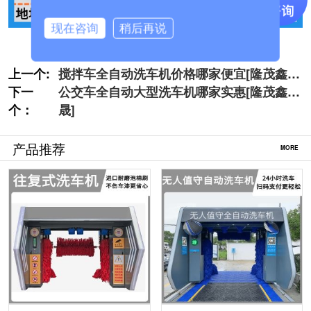
现在咨询
稍后再说
上一个:
搅拌车全自动洗车机价格哪家便宜[隆茂鑫
下一
晟]
公交车全自动大型洗车机哪家实惠[隆茂鑫
个：
晟]
产品推荐
MORE