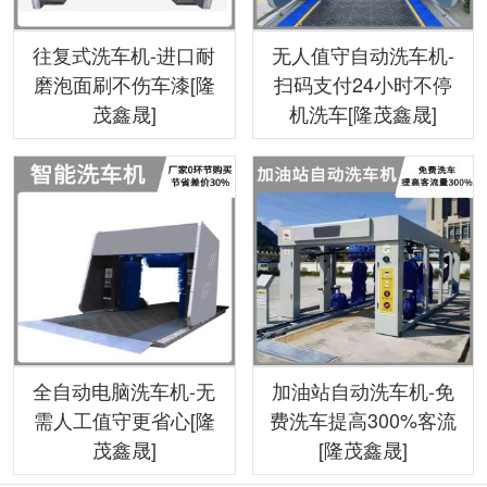
往复式洗车机-进口耐
无人值守自动洗车机-
磨泡面刷不伤车漆[隆
扫码支付24小时不停
茂鑫晟]
机洗车[隆茂鑫晟]
全自动电脑洗车机-无
加油站自动洗车机-免
需人工值守更省心[隆
费洗车提高300%客流
茂鑫晟]
[隆茂鑫晟]