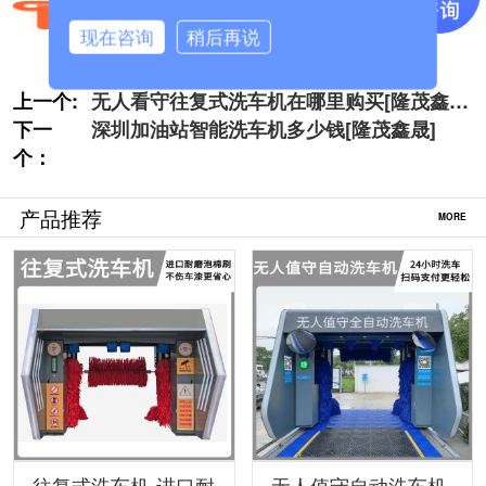
现在咨询
稍后再说
上一个:
无人看守往复式洗车机在哪里购买[隆茂鑫
下一
晟]
深圳加油站智能洗车机多少钱[隆茂鑫晟]
个：
产品推荐
MORE
往复式洗车机-进口耐
无人值守自动洗车机-