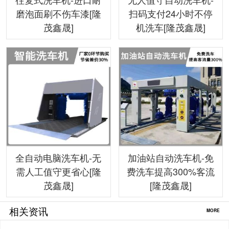
磨泡面刷不伤车漆[隆
扫码支付24小时不停
茂鑫晟]
机洗车[隆茂鑫晟]
全自动电脑洗车机-无
加油站自动洗车机-免
需人工值守更省心[隆
费洗车提高300%客流
茂鑫晟]
[隆茂鑫晟]
相关资讯
MORE