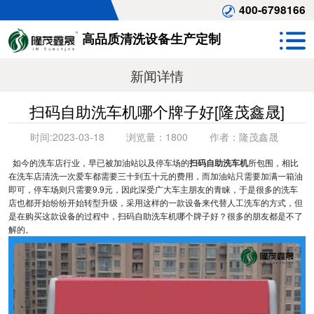
400-6798166
高品质清洗设备生产定制
新闻详情
扫码自助洗车机哪个牌子好[隆茂鑫晟]
时间:
2023-03-18
浏览量：
1800
作者：
隆茂鑫晟
如今的洗车店行业，早已被加油站以及停车场的
扫码自助洗车机
所包围，相比
在洗车店清洗一次爱车都需要三十到五十元的费用，而加油站只需要加满一箱油
即可，停车场则只需要9.9元，因此深受广大车主朋友的青睐，于是很多的洗车
店也都开始纷纷开始转型升级，采用这样的一款设备来代替人工洗车的方式，但
是在购买这款设备的过程中，扫码自助洗车机哪个牌子好？很多的朋友都是不了
解的。