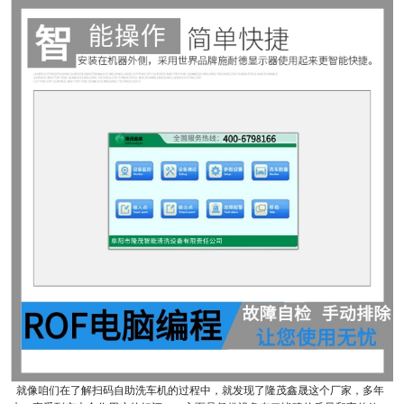
就像咱们在了解扫码自助洗车机的过程中，就发现了隆茂鑫晟这个厂家，多年