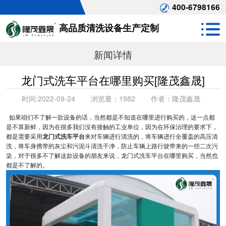
400-6798166
高品质清洗设备生产定制
新闻详情
龙门式洗车平台在哪里购买[隆茂鑫晟]
时间:
2022-09-24
浏览量：
1982
作者：
隆茂鑫晟
如果咱们不了解一款设备的话，当然都是不知道在哪里进行购买的，这一点都
是不算新鲜，因为在很多我们没有接触的工业单位，因为在环保治理的要求下，
都是需要采用
龙门式洗车平台
来对车辆进行清洗的，将车辆进行全覆盖的高压清
洗，将车身携带的灰尘和污泥斗清洗干净，防止车辆上路行驶带来的一些二次污
染，对于很多不了解这款设备的朋友来说，龙门式洗车平台在哪里购买，当然也
都是不了解的。