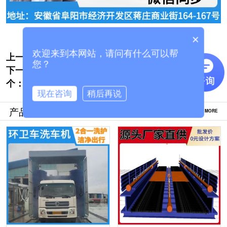
×
欢迎来到本网站，请问有什么可以帮
上一个:
搅拌车洗车机公司哪家好[隆茂鑫晟]
您？
下一
南充大巴洗车机厂家哪里有[隆茂鑫晟]
个：
现在咨询
稍后再说
产品推荐
MORE