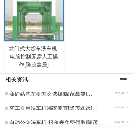
龙门式大货车洗车机-
电脑控制无需人工操
作[隆茂鑫晟]
相关资讯
MORE
商砼站洗车机怎么选择[隆茂鑫晟]…
2023-02-16
客车专用洗车机哪家便宜[隆茂鑫晟]…
2022-07-15
自动公交洗车机-报价表免费领取[隆茂鑫
2022-05-19
晟]…