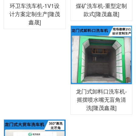
环卫车洗车机-1V1设
煤矿洗车机-重型定制
计方案定制生产[隆茂
款式[隆茂鑫晟]
鑫晟]
龙门式卸料口洗车机-
摇摆喷水嘴无盲角清
洗[隆茂鑫晟]