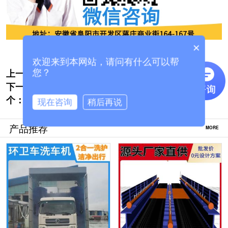
×
欢迎来到本网站，请问有什么可以帮
上一个:
工程车龙门洗车机 -批发价按需定制生产[隆
您？
下一
茂鑫晟]
大货车无刷洗车机在哪里购买[隆茂鑫晟]
个：
现在咨询
稍后再说
产品推荐
MORE