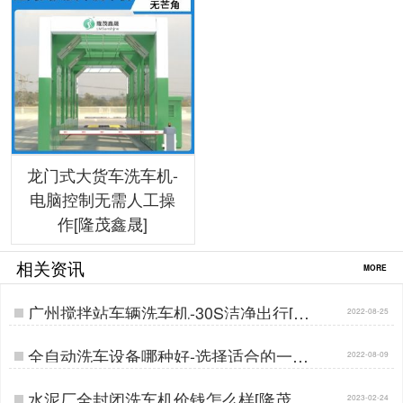
龙门式大货车洗车机-
电脑控制无需人工操
作[隆茂鑫晟]
相关资讯
MORE
广州搅拌站车辆洗车机-30S洁净出行[隆
2022-08-25
茂鑫晟]…
全自动洗车设备哪种好-选择适合的一款
2022-08-09
[隆茂鑫晟]…
水泥厂全封闭洗车机价钱怎么样[隆茂鑫
2023-02-24