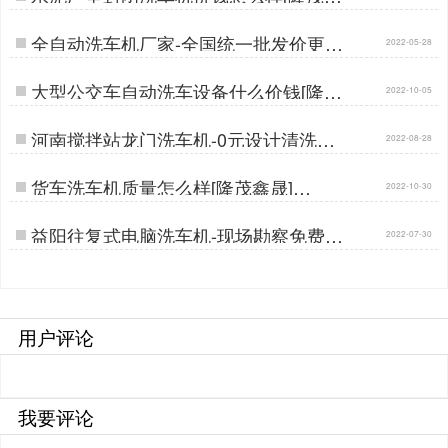
晟]…
全自动洗车机厂家-全国统一批发价更实
2022-05-28
惠[隆茂鑫晟]…
大型公交车自动洗车设备什么价钱[隆茂
2022-10-05
鑫晟]…
河南搅拌站龙门洗车机-0元设计清洗方
2022-08-28
案直销价[隆茂鑫晟]…
货车洗车机质量怎么样[隆茂鑫晟]…
2022-10-30
益阳往复式电脑洗车机-现场勘察免费定
2022-07-30
制[隆茂鑫晟]…
用户评论
我要评论