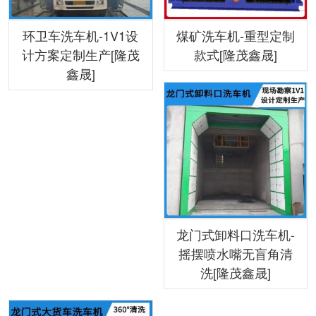
环卫车洗车机-1V1设
煤矿洗车机-重型定制
计方案定制生产[隆茂
款式[隆茂鑫晟]
鑫晟]
龙门式卸料口洗车机-
摇摆喷水嘴无盲角清
洗[隆茂鑫晟]