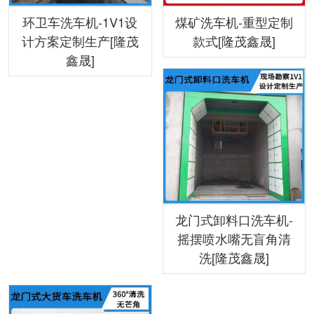
环卫车洗车机-1V1设
煤矿洗车机-重型定制
计方案定制生产[隆茂
款式[隆茂鑫晟]
鑫晟]
龙门式卸料口洗车机-
摇摆喷水嘴无盲角清
洗[隆茂鑫晟]