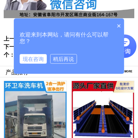
×
欢迎来到本网站，请问有什么可以帮
上一个:
江苏龙门往复式洗车机公司怎么选择[隆茂鑫
您？
下一
晟]
加油站智能洗车机全自动配置怎么选择[隆茂
个：
鑫晟]
现在咨询
稍后再说
产品推荐
MORE