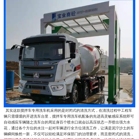
其实这款搅拌车专用洗车机采用的是封闭式的清洗方式，在清洗过程中工程车
辆只需缓缓的开进洗车台里，搅拌车专用洗车机配备的先进高灵敏感应系统即可
自动感应车辆随之洗车台的周近身百个喷水口就会以高压状态一齐喷出强力水
花，通过各个方位的水注一起对车辆进行全方位清洗工作，让满是泥泞沙土的车
辆瞬间焕然一新，不仅可以轻松满足环保部门的治理要求，而且密闭式的清洗，