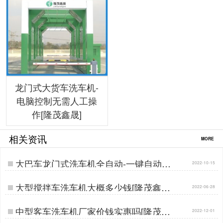
龙门式大货车洗车机-
电脑控制无需人工操
作[隆茂鑫晟]
相关资讯
MORE
大巴车龙门式洗车机全自动-一键自动清
2022-10-15
洗[隆茂鑫晟]…
大型搅拌车洗车机大概多少钱[隆茂鑫晟]
2022-06-28
…
中型客车洗车机厂家价钱实惠吗[隆茂鑫
2022-12-01
晟]…