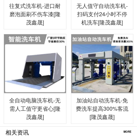
往复式洗车机-进口耐
无人值守自动洗车机-
磨泡面刷不伤车漆[隆
扫码支付24小时不停
茂鑫晟]
机洗车[隆茂鑫晟]
全自动电脑洗车机-无
加油站自动洗车机-免
需人工值守更省心[隆
费洗车提高300%客流
茂鑫晟]
[隆茂鑫晟]
相关资讯
MORE